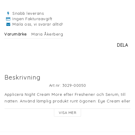
Snabb leverans
Ingen Fakturaavgift
Maila oss, vi svarar alltid!
Varumärke
Maria Åkerberg
DELA
Beskrivning
Art.nr: 3029-00050
Applicera Night Cream More efter Freshener och Serum, till 
natten. Använd lämplig produkt runt ögonen: Eye Cream eller 
Eye Cream More och Eye Balm eller Eye Gel.
VISA MER
ingredienser: 
 Aqua Purificata/Water, Brassica Napus (Rape) 
Seed Oil, Ricinus Communis (Castor) Seed Oil, Glycerin 
(Vegetable), Cetearyl Alcohol, Glyceryl Stearate Citrate, 