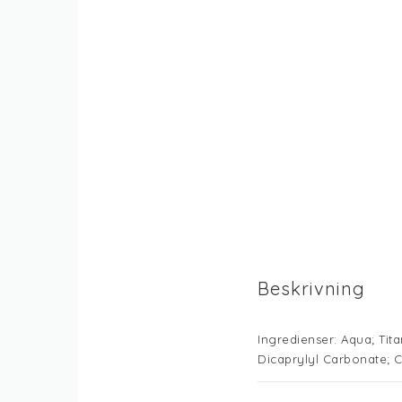
Beskrivning
Ingredienser: 
Aqua; Tita
Dicaprylyl Carbonate; C
Hexylene Glycol; Dieth
Cocoate; Phenylbenzimida