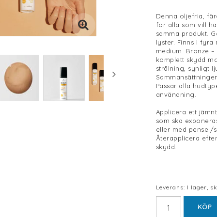
Denna oljefria, fä
för alla som vill 
samma produkt. Ge
lyster. Finns i fyr
medium. Bronze – 
komplett skydd mo
strålning, synligt l
Sammansättningen b
Passar alla hudty
användning.
Applicera ett jäm
som ska exponeras
eller med pensel/s
Återapplicera efter
skydd.
Leverans:
I lager, 
KÖP