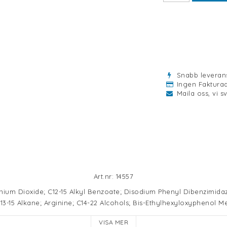
Snabb leveran
Ingen Fakturaa
Maila oss, vi sv
Art.nr: 14557
nium Dioxide; C12-15 Alkyl Benzoate; Disodium Phenyl Dibenzimidazo
13-15 Alkane; Arginine; C14-22 Alcohols; Bis-Ethylhexyloxyphenol Me
ylamino Hydroxybenzoyl Hexyl Benzoate; Dipropylene Glycol Diben
VISA MER
zole Sulfonic Acid; Trilaureth-4 Phosphate; CI 77492; Ceteareth-25