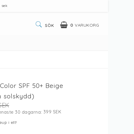
 sek
0
VARUKORG
SÖK
e Color SPF 50+ Beige
 solskydd)
SEK
399 SEK
senaste 30 dagarna
up i ett!