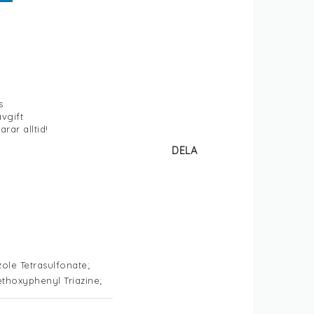
s
vgift
arar alltid!
DELA
le Tetrasulfonate; 
thoxyphenyl Triazine; 
zoate; Butylene Glycol 
; C12-20 Alkyl 