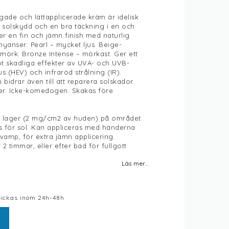
rgade och lättapplicerade kräm är idelisk
ha solskydd och en bra täckning i en och
r en fin och jämn finish med naturlig
a nyanser: Pearl – mycket ljus. Beige-
mörk. Bronze Intense – mörkast. Ger ett
t skadliga effekter av UVA- och UVB-
jus (HEV) och infraröd strålning (IR).
idrar även till att reparera solskador.
per. Icke-komedogen. Skakas före
nt lager (2 mg/cm2 av huden) på området
 för sol. Kan appliceras med händerna
vamp, för extra jämn applicering.
 2 timmar, eller efter bad för fullgott
Läs mer...
skickas inom 24h-48h