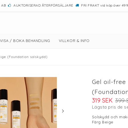
k AB
AUKTORISERAD ÅTERFÖRSÄLJARE
FRI FRAKT vid köp över 499
VISA / BOKA BEHANDLING
VILLKOR & INFO
Beige (Foundation solskydd)
Gel oil-fre
(Foundation
319 SEK
399 
Lägsta pris de 
Solskydd och make
Färg Beige