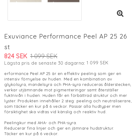
Exuviance Performance Peel AP 25 26
st
824 SEK
1 099 SEK
1 099 SEK
Lägsta pris de senaste 30 dagarna
erformance Peel AP 25 är en effektiv peeling som ger en
intensiv förnyelse av huden. Med en kombination av
glykolsyra, mandelsyra och PHA-syra reduceras ålderstecken,
verkar utjämnande mot pigmenteringar samt återställer
fuktnivån i huden. Huden får en förbättrad struktur och mer
lyster. Produkten innehåller 2 steg: peeling och neutraliserare,
som täcker en kur på 6 veckor. Passar alla hudtyper men
försiktighet ska vidtas vid känslig och reaktiv hud.
Peelingkur med AHA- och PHA-syra.
Reducerar fina linjer och ger en jämnare hudstruktur.
Täcker en kur på 6 veckor.