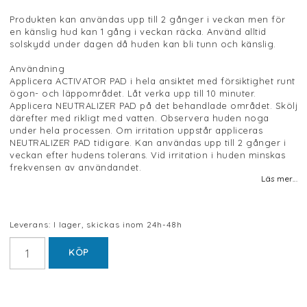
Produkten kan användas upp till 2 gånger i veckan men för
en känslig hud kan 1 gång i veckan räcka. Använd alltid
solskydd under dagen då huden kan bli tunn och känslig.
Användning
Applicera ACTIVATOR PAD i hela ansiktet med försiktighet runt
ögon- och läppområdet. Låt verka upp till 10 minuter.
Applicera NEUTRALIZER PAD på det behandlade området. Skölj
därefter med rikligt med vatten. Observera huden noga
under hela processen. Om irritation uppstår appliceras
NEUTRALIZER PAD tidigare. Kan användas upp till 2 gånger i
veckan efter hudens tolerans. Vid irritation i huden minskas
frekvensen av användandet.
Läs mer...
Leverans:
I lager, skickas inom 24h-48h
KÖP