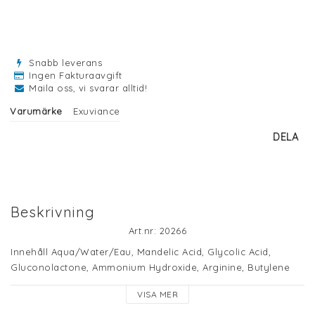
Snabb leverans
Ingen Fakturaavgift
Maila oss, vi svarar alltid!
Varumärke
Exuviance
DELA
Beskrivning
Art.nr: 20266
Innehåll 
Aqua/Water/Eau, Mandelic Acid, Glycolic Acid, 
Gluconolactone, Ammonium Hydroxide, Arginine, Butylene 
Glycol, Glycerin, Sodium Bisulfite, Chlorphenesin, 
VISA MER
Methylparaben. Neutralizer Pad Ingredients: Aqua/Water/Eau, 
Glycerin, Propylene Glycol, Sodium Bicarbonate, Glycine, 