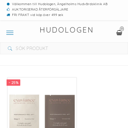
Välkommen till Hudologen, Ängelholms Hudvårdsklinik AB
AUKTORISERAD ÅTERFÖRSÄLJARE
FRI FRAKT vid köp över 499 sek
HUDOLOGEN
0
Toggle
navigation
DIN VARUKORG ÄR TOM
- 25%